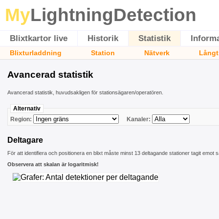
My
LightningDetection
Blixtkartor live
Historik
Statistik
Inform
Blixturladdning
Station
Nätverk
Långt
Avancerad statistik
Avancerad statistik, huvudsakligen för stationsägaren/operatören.
Alternativ
Region:
Kanaler:
Deltagare
För att identifiera och positionera en blixt måste minst 13 deltagande stationer tagit emot
Observera att skalan är logaritmisk!