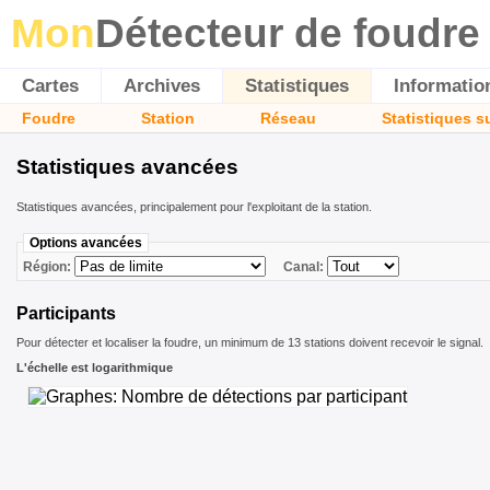
Mon
Détecteur de foudre
Cartes
Archives
Statistiques
Informatio
Foudre
Station
Réseau
Statistiques s
Statistiques avancées
Statistiques avancées, principalement pour l'exploitant de la station.
Options avancées
Région:
Canal:
Participants
Pour détecter et localiser la foudre, un minimum de 13 stations doivent recevoir le signal.
L'échelle est logarithmique